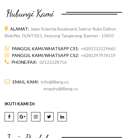
Hubungi Kami
ALAMAT:
Jalan Scientia Boulevard, Sektor Ruko Dalton
Blok/No: DLNT/011, Serpong Tangerang, Banten - 15810
PANGGIL KAMI/WHATSAPP CS1:
+6281212129665
PANGGIL KAMI/WHATSAPP CS2:
+6281297976119
PHONE/FAX:
02122228716
EMAIL KAMI:
Info@liliang.co
enquiry@liliang.co
IKUTI KAMI DI: