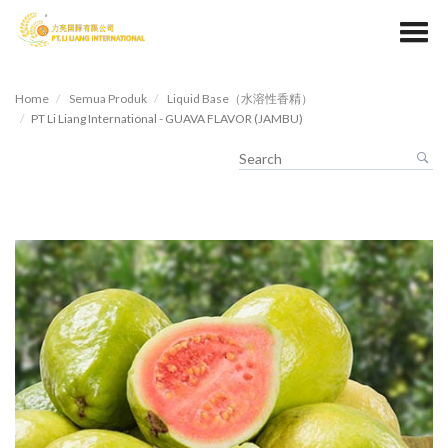
Home
Semua Produk
Liquid Base（水溶性香精）
PT Li Liang International - GUAVA FLAVOR (JAMBU)