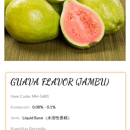
GUAVA FLAVOR (JAMBU)
Item Code:
MH-5681
Komposisi :
0.08% - 0.1%
Jenis :
Liquid Base（水溶性香精）
Kuantitas Bersedia: