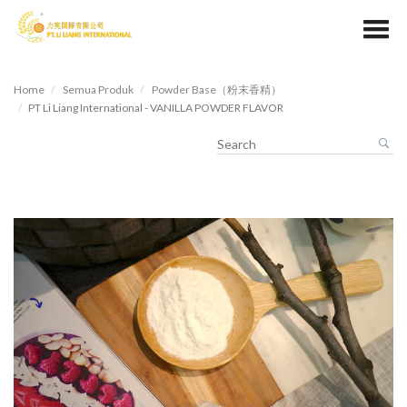
Home
Semua Produk
Powder Base（粉末香精）
PT Li Liang International - VANILLA POWDER FLAVOR