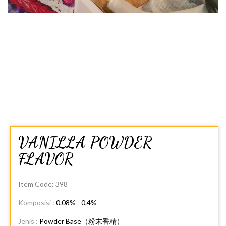
VANILLA POWDER
FLAVOR
Item Code:
398
Komposisi :
0.08% - 0.4%
Jenis :
Powder Base（粉末香精）