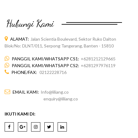
Hubungi Kami
ALAMAT:
Jalan Scientia Boulevard, Sektor Ruko Dalton
Blok/No: DLNT/011, Serpong Tangerang, Banten - 15810
PANGGIL KAMI/WHATSAPP CS1:
+6281212129665
PANGGIL KAMI/WHATSAPP CS2:
+6281297976119
PHONE/FAX:
02122228716
EMAIL KAMI:
Info@liliang.co
enquiry@liliang.co
IKUTI KAMI DI: