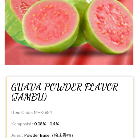
GUAVA POWDER FLAVOR
(JAMBU)
Item Code:
MH-3684
Komposisi :
0.08% - 0.4%
Jenis :
Powder Base（粉末香精）