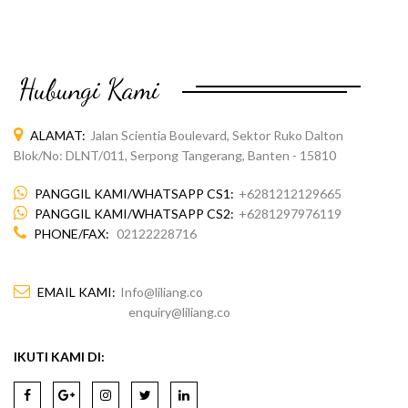
Hubungi Kami
ALAMAT:
Jalan Scientia Boulevard, Sektor Ruko Dalton
Blok/No: DLNT/011, Serpong Tangerang, Banten - 15810
PANGGIL KAMI/WHATSAPP CS1:
+6281212129665
PANGGIL KAMI/WHATSAPP CS2:
+6281297976119
PHONE/FAX:
02122228716
EMAIL KAMI:
Info@liliang.co
enquiry@liliang.co
IKUTI KAMI DI: