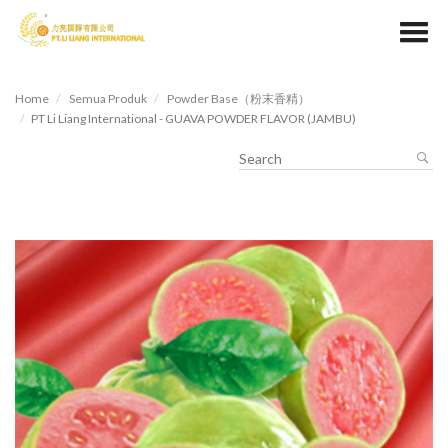
Home
Semua Produk
Powder Base（粉末香精）
PT Li Liang International - GUAVA POWDER FLAVOR (JAMBU)